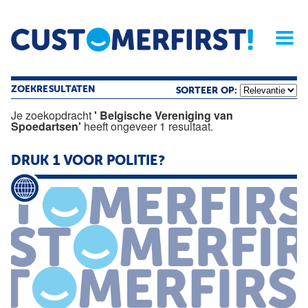
Home
Opinie
Archief
Magazine
Service
Buyers'Guide
Linked
Nieu
R
ZOEKRESULTATEN
SORTEER OP:
Je zoekopdracht
' Belgische Vereniging van
Spoedartsen'
heeft ongeveer 1 resultaat.
DRUK 1 VOOR POLITIE?