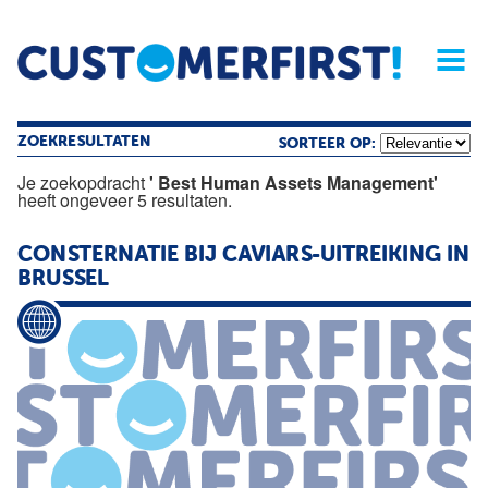
Home
Opinie
Archief
Magazine
Service
Buyers'Guide
Linked
Nieu
R
ZOEKRESULTATEN
SORTEER OP:
Je zoekopdracht
' Best Human Assets Management'
heeft ongeveer 5 resultaten.
CONSTERNATIE BIJ CAVIARS-UITREIKING IN
BRUSSEL