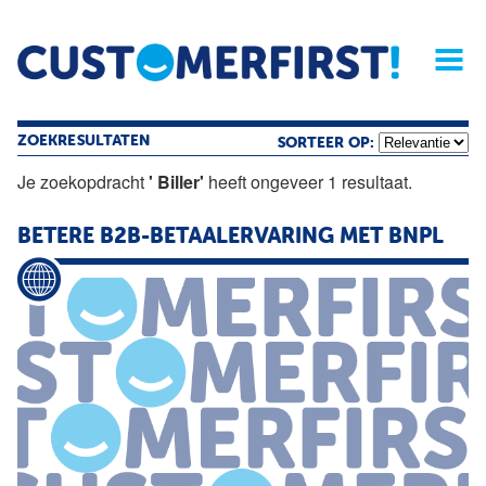
Home
Opinie
Archief
Magazine
Service
Buyers'Guide
Linked
Nieu
R
ZOEKRESULTATEN
SORTEER OP:
Je zoekopdracht
' Biller'
heeft ongeveer 1 resultaat.
BETERE B2B-BETAALERVARING MET BNPL