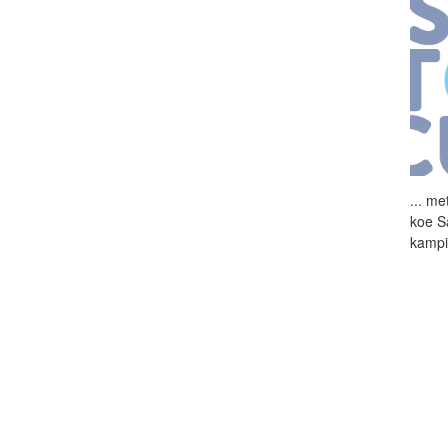
...
met
koe S
kampi