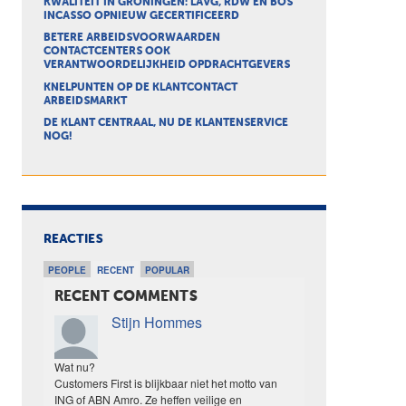
KWALITEIT IN GRONINGEN: LAVG, RDW EN BOS
INCASSO OPNIEUW GECERTIFICEERD
BETERE ARBEIDSVOORWAARDEN
CONTACTCENTERS OOK
VERANTWOORDELIJKHEID OPDRACHTGEVERS
KNELPUNTEN OP DE KLANTCONTACT
ARBEIDSMARKT
DE KLANT CENTRAAL, NU DE KLANTENSERVICE
NOG!
REACTIES
PEOPLE
RECENT
POPULAR
RECENT COMMENTS
Stijn Hommes
Wat nu?
Customers First is blijkbaar niet het motto van
ING of ABN Amro. Ze heffen veilige en