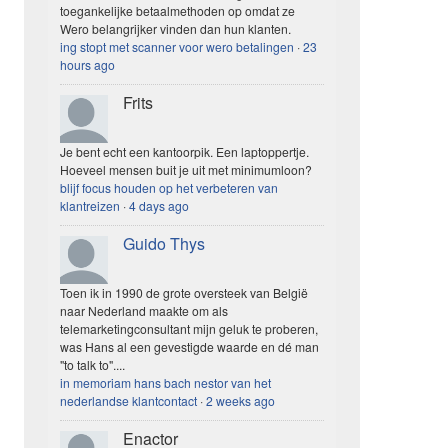
toegankelijke betaalmethoden op omdat ze
Wero belangrijker vinden dan hun klanten.
ing stopt met scanner voor wero betalingen
·
23
hours ago
Frits
Je bent echt een kantoorpik. Een laptoppertje.
Hoeveel mensen buit je uit met minimumloon?
blijf focus houden op het verbeteren van
klantreizen
·
4 days ago
Guido Thys
Toen ik in 1990 de grote oversteek van België
naar Nederland maakte om als
telemarketingconsultant mijn geluk te proberen,
was Hans al een gevestigde waarde en dé man
"to talk to"....
in memoriam hans bach nestor van het
nederlandse klantcontact
·
2 weeks ago
Enactor