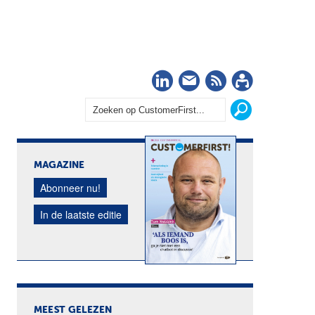
LinkedIn
Nieuwsbrief
RSS
Abonn
MAGAZINE
Abonneer nu!
In de laatste editie
MEEST GELEZEN