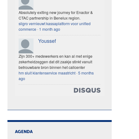
Absolutely exiting new journey for Enactor &
CTAC partnership in Benelux region.
sligro vernieuwt kassaplatform voor unified
commerce
·
1 month ago
Youssef
Zijn 300+ medewerkers en kan al met enige
zekerheidzeggen dat dit zaakje stinkt vanuit
betrouwbare bron binnen het callcenter
hm sluit klantenservice maastricht
·
5 months
ago
AGENDA