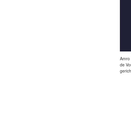
Amro 
de Vo
geric