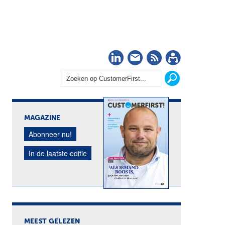
LinkedIn
Nieuwsbrief
RSS
Abonn
MAGAZINE
Abonneer nu!
In de laatste editie
MEEST GELEZEN