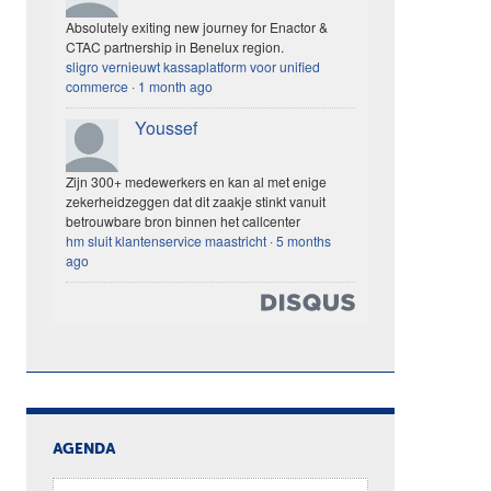
Absolutely exiting new journey for Enactor &
CTAC partnership in Benelux region.
sligro vernieuwt kassaplatform voor unified
commerce
·
1 month ago
Youssef
Zijn 300+ medewerkers en kan al met enige
zekerheidzeggen dat dit zaakje stinkt vanuit
betrouwbare bron binnen het callcenter
hm sluit klantenservice maastricht
·
5 months
ago
AGENDA