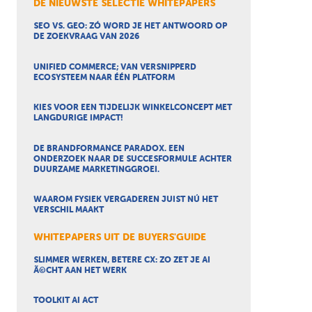
DE NIEUWSTE SELECTIE WHITEPAPERS
SEO VS. GEO: ZÓ WORD JE HET ANTWOORD OP
DE ZOEKVRAAG VAN 2026
UNIFIED COMMERCE; VAN VERSNIPPERD
ECOSYSTEEM NAAR ÉÉN PLATFORM
KIES VOOR EEN TIJDELIJK WINKELCONCEPT MET
LANGDURIGE IMPACT!
DE BRANDFORMANCE PARADOX. EEN
ONDERZOEK NAAR DE SUCCESFORMULE ACHTER
DUURZAME MARKETINGGROEI.
WAAROM FYSIEK VERGADEREN JUIST NÚ HET
VERSCHIL MAAKT
WHITEPAPERS UIT DE BUYERS'GUIDE
SLIMMER WERKEN, BETERE CX: ZO ZET JE AI
Ã©CHT AAN HET WERK
TOOLKIT AI ACT