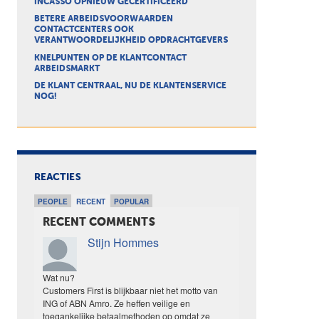
INCASSO OPNIEUW GECERTIFICEERD
BETERE ARBEIDSVOORWAARDEN
CONTACTCENTERS OOK
VERANTWOORDELIJKHEID OPDRACHTGEVERS
KNELPUNTEN OP DE KLANTCONTACT
ARBEIDSMARKT
DE KLANT CENTRAAL, NU DE KLANTENSERVICE
NOG!
REACTIES
PEOPLE
RECENT
POPULAR
RECENT COMMENTS
Stijn Hommes
Wat nu?
Customers First is blijkbaar niet het motto van
ING of ABN Amro. Ze heffen veilige en
toegankelijke betaalmethoden op omdat ze