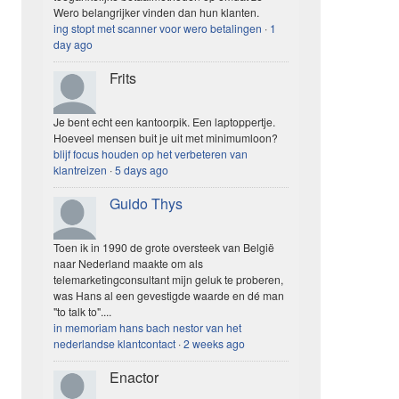
Wero belangrijker vinden dan hun klanten.
ing stopt met scanner voor wero betalingen
·
1
day ago
Frits
Je bent echt een kantoorpik. Een laptoppertje.
Hoeveel mensen buit je uit met minimumloon?
blijf focus houden op het verbeteren van
klantreizen
·
5 days ago
Guido Thys
Toen ik in 1990 de grote oversteek van België
naar Nederland maakte om als
telemarketingconsultant mijn geluk te proberen,
was Hans al een gevestigde waarde en dé man
"to talk to"....
in memoriam hans bach nestor van het
nederlandse klantcontact
·
2 weeks ago
Enactor