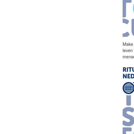
Make 
leven
mense
RIT
NE