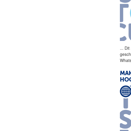
...
Dit 
gesch
Whats
MAK
HO