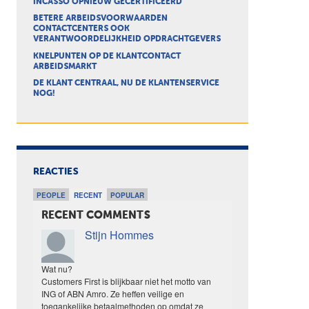
INCASSO OPNIEUW GECERTIFICEERD
BETERE ARBEIDSVOORWAARDEN
CONTACTCENTERS OOK
VERANTWOORDELIJKHEID OPDRACHTGEVERS
KNELPUNTEN OP DE KLANTCONTACT
ARBEIDSMARKT
DE KLANT CENTRAAL, NU DE KLANTENSERVICE
NOG!
REACTIES
PEOPLE
RECENT
POPULAR
RECENT COMMENTS
Stijn Hommes
Wat nu?
Customers First is blijkbaar niet het motto van
ING of ABN Amro. Ze heffen veilige en
toegankelijke betaalmethoden op omdat ze