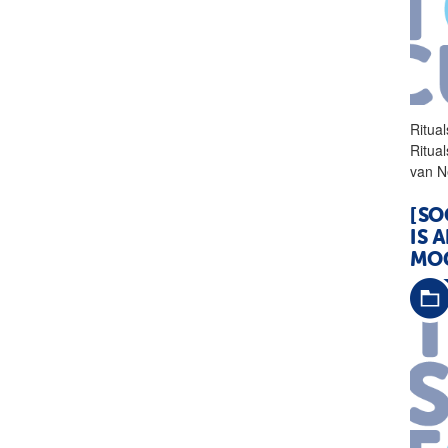
Ritua
Ritual
van N
[SO
IS 
MOG