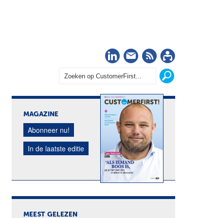
LinkedIn
Nieuwsbrief
RSS
Abonn
MAGAZINE
Abonneer nu!
In de laatste editie
MEEST GELEZEN