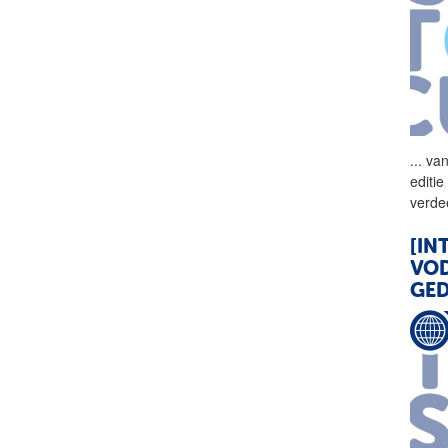
...
van
editi
verde
[IN
VOD
GED