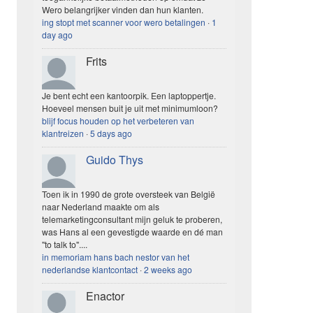
Wero belangrijker vinden dan hun klanten.
ing stopt met scanner voor wero betalingen
·
1
day ago
Frits
Je bent echt een kantoorpik. Een laptoppertje.
Hoeveel mensen buit je uit met minimumloon?
blijf focus houden op het verbeteren van
klantreizen
·
5 days ago
Guido Thys
Toen ik in 1990 de grote oversteek van België
naar Nederland maakte om als
telemarketingconsultant mijn geluk te proberen,
was Hans al een gevestigde waarde en dé man
"to talk to"....
in memoriam hans bach nestor van het
nederlandse klantcontact
·
2 weeks ago
Enactor