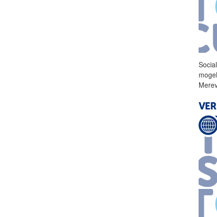
Socia
mogel
Merev
VER