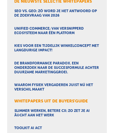
DE NIEUWSTE SELECTIE WHITEPAPERS
SEO VS. GEO: ZÓ WORD JE HET ANTWOORD OP
DE ZOEKVRAAG VAN 2026
UNIFIED COMMERCE; VAN VERSNIPPERD
ECOSYSTEEM NAAR ÉÉN PLATFORM
KIES VOOR EEN TIJDELIJK WINKELCONCEPT MET
LANGDURIGE IMPACT!
DE BRANDFORMANCE PARADOX. EEN
ONDERZOEK NAAR DE SUCCESFORMULE ACHTER
DUURZAME MARKETINGGROEI.
WAAROM FYSIEK VERGADEREN JUIST NÚ HET
VERSCHIL MAAKT
WHITEPAPERS UIT DE BUYERS'GUIDE
SLIMMER WERKEN, BETERE CX: ZO ZET JE AI
Ã©CHT AAN HET WERK
TOOLKIT AI ACT