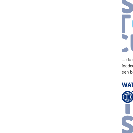
...
de 
foodc
een be
WAT