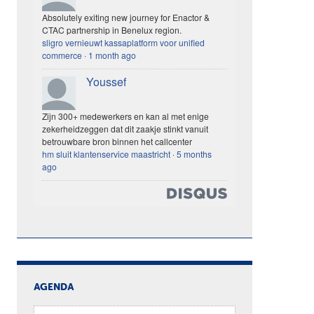
Absolutely exiting new journey for Enactor &
CTAC partnership in Benelux region.
sligro vernieuwt kassaplatform voor unified
commerce
·
1 month ago
Youssef
Zijn 300+ medewerkers en kan al met enige
zekerheidzeggen dat dit zaakje stinkt vanuit
betrouwbare bron binnen het callcenter
hm sluit klantenservice maastricht
·
5 months
ago
AGENDA