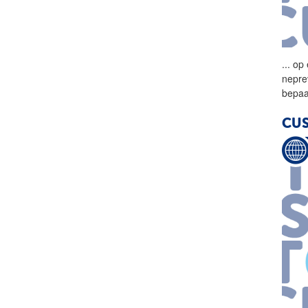
...
op 
nepre
bepaa
CUS