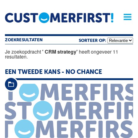
Home
Opinie
Archief
Magazine
Service
Buyers'Guide
Linked
Nieu
R
ZOEKRESULTATEN
SORTEER OP:
Je zoekopdracht
' CRM strategy'
heeft ongeveer 11
resultaten.
EEN TWEEDE KANS - NO CHANCE