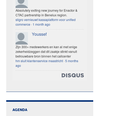
Absolutely exiting new journey for Enactor &
CTAC partnership in Benelux region.
sligro vernieuwt kassaplatform voor unified
commerce
·
1 month ago
Youssef
Zijn 300+ medewerkers en kan al met enige
zekerheidzeggen dat dit zaakje stinkt vanuit
betrouwbare bron binnen het callcenter
hm sluit klantenservice maastricht
·
5 months
ago
AGENDA