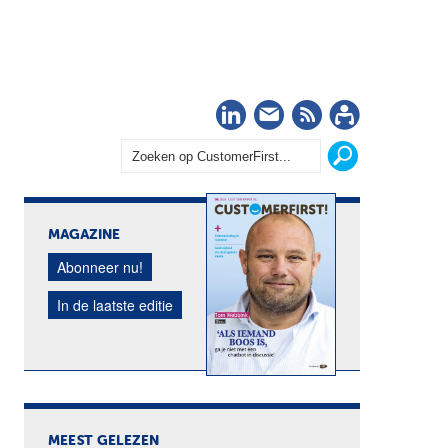
LinkedIn
Nieuwsbrief
RSS
Abonn
MAGAZINE
Abonneer nu!
In de laatste editie
MEEST GELEZEN