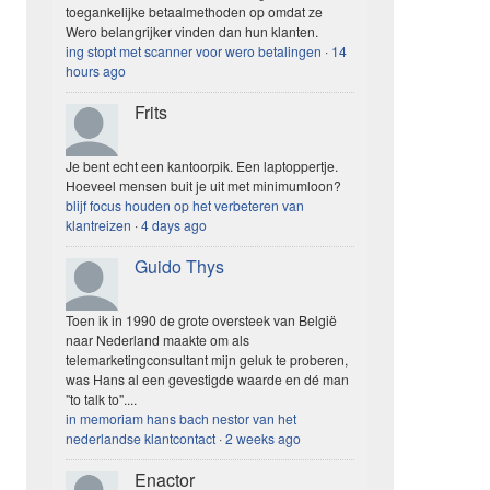
toegankelijke betaalmethoden op omdat ze
Wero belangrijker vinden dan hun klanten.
ing stopt met scanner voor wero betalingen
·
14
hours ago
Frits
Je bent echt een kantoorpik. Een laptoppertje.
Hoeveel mensen buit je uit met minimumloon?
blijf focus houden op het verbeteren van
klantreizen
·
4 days ago
Guido Thys
Toen ik in 1990 de grote oversteek van België
naar Nederland maakte om als
telemarketingconsultant mijn geluk te proberen,
was Hans al een gevestigde waarde en dé man
"to talk to"....
in memoriam hans bach nestor van het
nederlandse klantcontact
·
2 weeks ago
Enactor