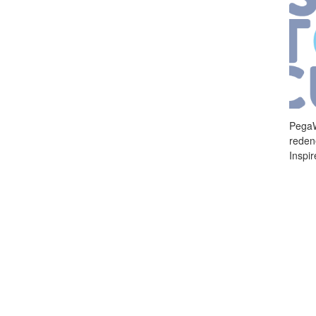
PegaW
reden
Inspi