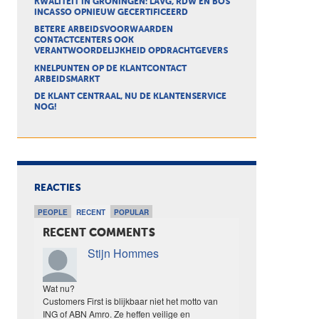
KWALITEIT IN GRONINGEN: LAVG, RDW EN BOS
INCASSO OPNIEUW GECERTIFICEERD
BETERE ARBEIDSVOORWAARDEN
CONTACTCENTERS OOK
VERANTWOORDELIJKHEID OPDRACHTGEVERS
KNELPUNTEN OP DE KLANTCONTACT
ARBEIDSMARKT
DE KLANT CENTRAAL, NU DE KLANTENSERVICE
NOG!
REACTIES
PEOPLE
RECENT
POPULAR
RECENT COMMENTS
Stijn Hommes
Wat nu?
Customers First is blijkbaar niet het motto van
ING of ABN Amro. Ze heffen veilige en