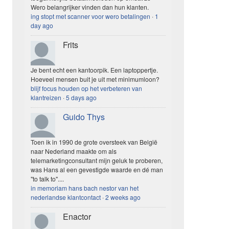
Wero belangrijker vinden dan hun klanten.
ing stopt met scanner voor wero betalingen
·
1
day ago
Frits
Je bent echt een kantoorpik. Een laptoppertje.
Hoeveel mensen buit je uit met minimumloon?
blijf focus houden op het verbeteren van
klantreizen
·
5 days ago
Guido Thys
Toen ik in 1990 de grote oversteek van België
naar Nederland maakte om als
telemarketingconsultant mijn geluk te proberen,
was Hans al een gevestigde waarde en dé man
"to talk to"....
in memoriam hans bach nestor van het
nederlandse klantcontact
·
2 weeks ago
Enactor