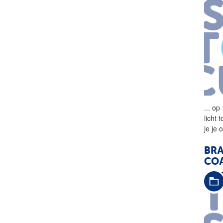
...
op 
licht
je je
BRA
CO