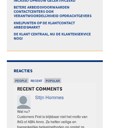
INCASSO OPNIEUW GECERTIFICEERD
BETERE ARBEIDSVOORWAARDEN
CONTACTCENTERS OOK
VERANTWOORDELIJKHEID OPDRACHTGEVERS
KNELPUNTEN OP DE KLANTCONTACT
ARBEIDSMARKT
DE KLANT CENTRAAL, NU DE KLANTENSERVICE
NOG!
REACTIES
PEOPLE
RECENT
POPULAR
RECENT COMMENTS
Stijn Hommes
Wat nu?
Customers First is blijkbaar niet het motto van
ING of ABN Amro. Ze heffen veilige en
toegankelijke betaalmethoden op omdat ze