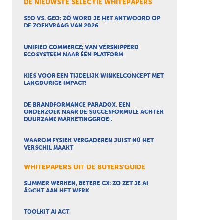
DE NIEUWSTE SELECTIE WHITEPAPERS
SEO VS. GEO: ZÓ WORD JE HET ANTWOORD OP
DE ZOEKVRAAG VAN 2026
UNIFIED COMMERCE; VAN VERSNIPPERD
ECOSYSTEEM NAAR ÉÉN PLATFORM
KIES VOOR EEN TIJDELIJK WINKELCONCEPT MET
LANGDURIGE IMPACT!
DE BRANDFORMANCE PARADOX. EEN
ONDERZOEK NAAR DE SUCCESFORMULE ACHTER
DUURZAME MARKETINGGROEI.
WAAROM FYSIEK VERGADEREN JUIST NÚ HET
VERSCHIL MAAKT
WHITEPAPERS UIT DE BUYERS'GUIDE
SLIMMER WERKEN, BETERE CX: ZO ZET JE AI
Ã©CHT AAN HET WERK
TOOLKIT AI ACT