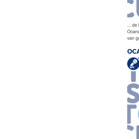
...
de
Ocaro
van g
OCA