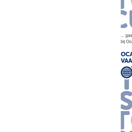
...
gas
bij O
OCA
VAA