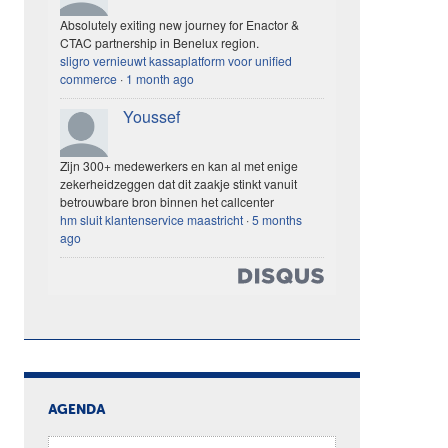
Absolutely exiting new journey for Enactor &
CTAC partnership in Benelux region.
sligro vernieuwt kassaplatform voor unified
commerce
·
1 month ago
Youssef
Zijn 300+ medewerkers en kan al met enige
zekerheidzeggen dat dit zaakje stinkt vanuit
betrouwbare bron binnen het callcenter
hm sluit klantenservice maastricht
·
5 months
ago
AGENDA