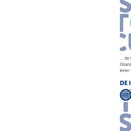
...
de
Ocaro
leren
DE