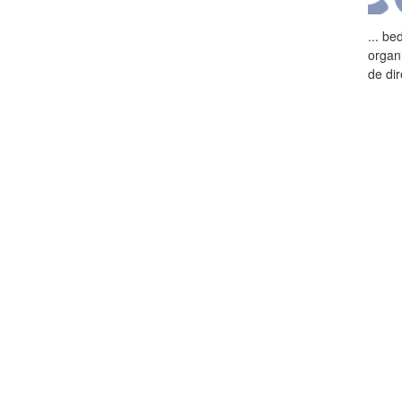
...
bed
organ
de
dir