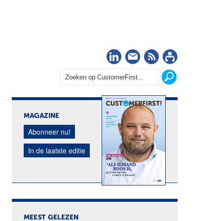
LinkedIn
Nieuwsbrief
RSS
Abonn
MAGAZINE
Abonneer nu!
In de laatste editie
MEEST GELEZEN