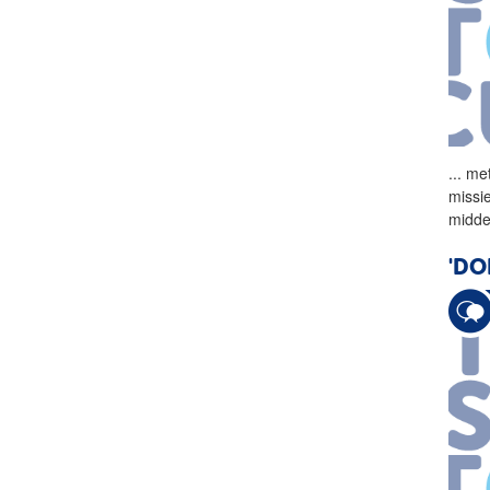
...
met
missi
midde
'DO