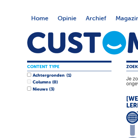
Home
Opinie
Archief
Magazi
CONTENT TYPE
ZOEK
Achtergronden
(1)
Je z
ongev
Columns
(0)
Nieuws
(3)
[WE
LER