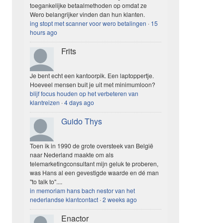
toegankelijke betaalmethoden op omdat ze
Wero belangrijker vinden dan hun klanten.
ing stopt met scanner voor wero betalingen
·
15
hours ago
Frits
Je bent echt een kantoorpik. Een laptoppertje.
Hoeveel mensen buit je uit met minimumloon?
blijf focus houden op het verbeteren van
klantreizen
·
4 days ago
Guido Thys
Toen ik in 1990 de grote oversteek van België
naar Nederland maakte om als
telemarketingconsultant mijn geluk te proberen,
was Hans al een gevestigde waarde en dé man
"to talk to"....
in memoriam hans bach nestor van het
nederlandse klantcontact
·
2 weeks ago
Enactor