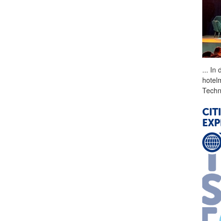
...
In 
hotel
Techn
CIT
EXP