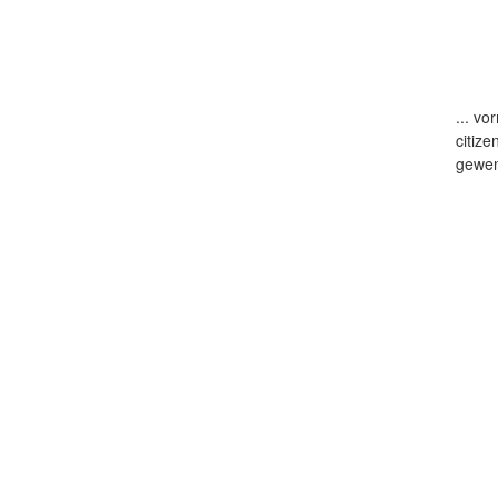
...
vor
citize
gewen