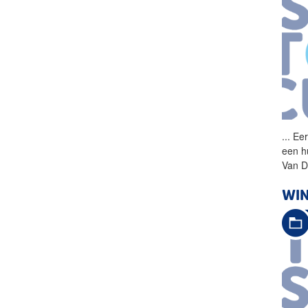
...
Eer
een h
Van D
WI