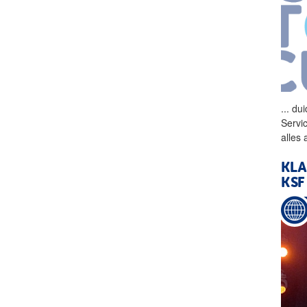
...
dui
Servi
alles
KLA
KSF