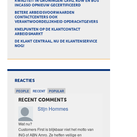
KWALITEIT IN GRONINGEN: LAVG, RDW EN BOS
INCASSO OPNIEUW GECERTIFICEERD
BETERE ARBEIDSVOORWAARDEN
CONTACTCENTERS OOK
VERANTWOORDELIJKHEID OPDRACHTGEVERS
KNELPUNTEN OP DE KLANTCONTACT
ARBEIDSMARKT
DE KLANT CENTRAAL, NU DE KLANTENSERVICE
NOG!
REACTIES
PEOPLE
RECENT
POPULAR
RECENT COMMENTS
Stijn Hommes
Wat nu?
Customers First is blijkbaar niet het motto van
ING of ABN Amro. Ze heffen veilige en