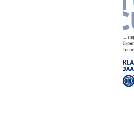
...
sta
Exper
Techn
KLA
JAA