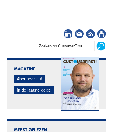
LinkedIn
Nieuwsbrief
RSS
Abonn
MAGAZINE
Abonneer nu!
In de laatste editie
MEEST GELEZEN