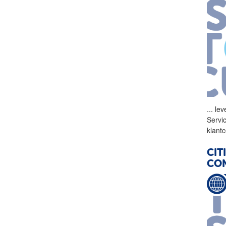
...
lev
Servic
klant
CIT
CO