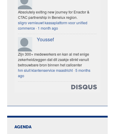
Absolutely exiting new journey for Enactor &
CTAC partnership in Benelux region.
sligro vernieuwt kassaplatform voor unified
commerce
·
1 month ago
Youssef
Zijn 300+ medewerkers en kan al met enige
zekerheidzeggen dat dit zaakje stinkt vanuit
betrouwbare bron binnen het callcenter
hm sluit klantenservice maastricht
·
5 months
ago
AGENDA