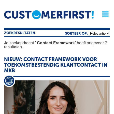
Home
Opinie
Archief
Magazine
Service
Buyers'Guide
Linked
Nieu
R
ZOEKRESULTATEN
SORTEER OP:
Je zoekopdracht
' Contact Framework'
heeft ongeveer 7
resultaten.
NIEUW:
CONTACT
FRAMEWORK
VOOR
TOEKOMSTBESTENDIG KLANTCONTACT IN
MKB