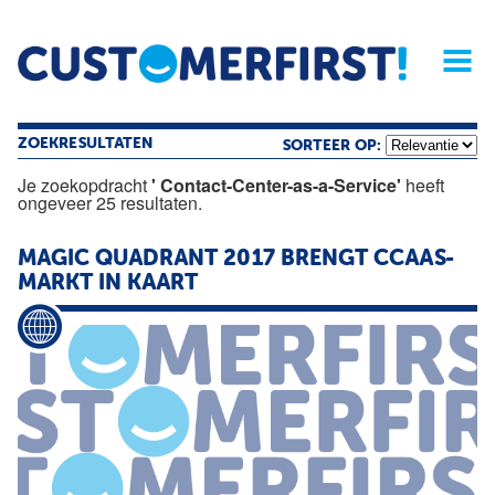
Home
Opinie
Archief
Magazine
Service
Buyers'Guide
Linked
Nieu
R
ZOEKRESULTATEN
SORTEER OP:
Je zoekopdracht
' Contact-Center-as-a-Service'
heeft
ongeveer 25 resultaten.
MAGIC QUADRANT 2017 BRENGT CCAAS-
MARKT IN KAART