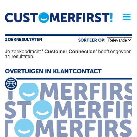
Home
Opinie
Archief
Magazine
Service
Buyers'Guide
Linked
Nieu
R
ZOEKRESULTATEN
SORTEER OP:
Je zoekopdracht
' Customer Connection'
heeft ongeveer
11 resultaten.
OVERTUIGEN IN KLANTCONTACT