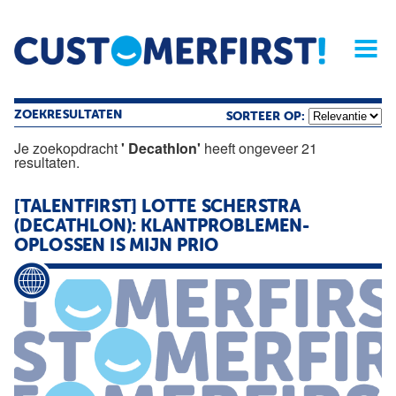
Home
Opinie
Archief
Magazine
Service
Buyers'Guide
Linked
Nieu
R
ZOEKRESULTATEN
SORTEER OP:
Je zoekopdracht
' Decathlon'
heeft ongeveer 21
resultaten.
[TALENTFIRST] LOTTE SCHERSTRA
(DECATHLON): KLANTPROBLEMEN-
OPLOSSEN IS MIJN PRIO