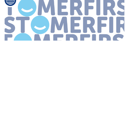
...
beste user experience biedt
Decathlon
komt als Europese
winnaar uit de bus Google stelde de lijst samen in samenwerking
met dienstverlener Practicology Een mystery guest Marieke
bracht een bezoek
...
CUSTOMERFIRST JAAROVERZICHT 2020