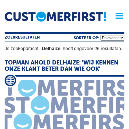
Home
Opinie
Archief
Magazine
Service
Buyers'Guide
Linked
Nieu
R
ZOEKRESULTATEN
SORTEER OP:
Je zoekopdracht
' Delhaize'
heeft ongeveer 26 resultaten.
TOPMAN AHOLD DELHAIZE: 'WIJ KENNEN
ONZE KLANT BETER DAN WIE OOK'