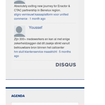
Absolutely exiting new journey for Enactor &
CTAC partnership in Benelux region.
sligro vernieuwt kassaplatform voor unified
commerce
·
1 month ago
Youssef
Zijn 300+ medewerkers en kan al met enige
zekerheidzeggen dat dit zaakje stinkt vanuit
betrouwbare bron binnen het callcenter
hm sluit klantenservice maastricht
·
5 months
ago
AGENDA