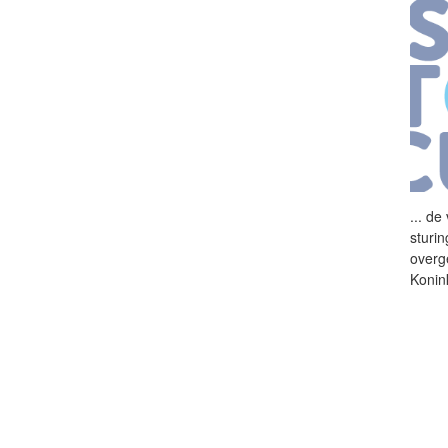
...
de 
sturi
overg
Konink