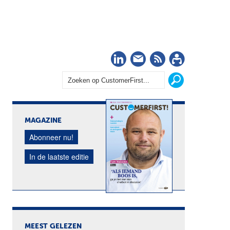
LinkedIn
Nieuwsbrief
RSS
Abonn
MAGAZINE
Abonneer nu!
In de laatste editie
MEEST GELEZEN