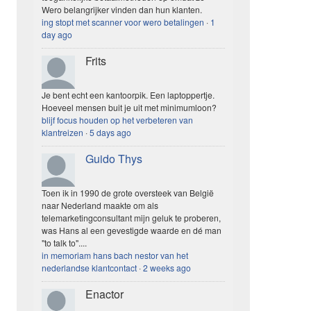
Wero belangrijker vinden dan hun klanten.
ing stopt met scanner voor wero betalingen
·
1
day ago
Frits
Je bent echt een kantoorpik. Een laptoppertje.
Hoeveel mensen buit je uit met minimumloon?
blijf focus houden op het verbeteren van
klantreizen
·
5 days ago
Guido Thys
Toen ik in 1990 de grote oversteek van België
naar Nederland maakte om als
telemarketingconsultant mijn geluk te proberen,
was Hans al een gevestigde waarde en dé man
"to talk to"....
in memoriam hans bach nestor van het
nederlandse klantcontact
·
2 weeks ago
Enactor