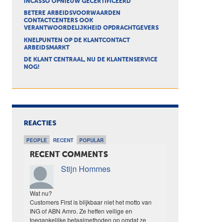
INCASSO OPNIEUW GECERTIFICEERD
BETERE ARBEIDSVOORWAARDEN
CONTACTCENTERS OOK
VERANTWOORDELIJKHEID OPDRACHTGEVERS
KNELPUNTEN OP DE KLANTCONTACT
ARBEIDSMARKT
DE KLANT CENTRAAL, NU DE KLANTENSERVICE
NOG!
REACTIES
PEOPLE
RECENT
POPULAR
RECENT COMMENTS
Stijn Hommes
Wat nu?
Customers First is blijkbaar niet het motto van
ING of ABN Amro. Ze heffen veilige en
toegankelijke betaalmethoden op omdat ze