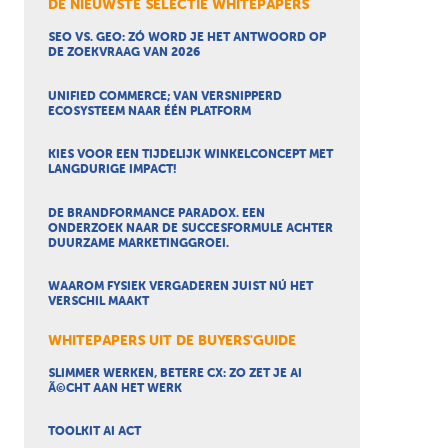
DE NIEUWSTE SELECTIE WHITEPAPERS
SEO VS. GEO: ZÓ WORD JE HET ANTWOORD OP
DE ZOEKVRAAG VAN 2026
UNIFIED COMMERCE; VAN VERSNIPPERD
ECOSYSTEEM NAAR ÉÉN PLATFORM
KIES VOOR EEN TIJDELIJK WINKELCONCEPT MET
LANGDURIGE IMPACT!
DE BRANDFORMANCE PARADOX. EEN
ONDERZOEK NAAR DE SUCCESFORMULE ACHTER
DUURZAME MARKETINGGROEI.
WAAROM FYSIEK VERGADEREN JUIST NÚ HET
VERSCHIL MAAKT
WHITEPAPERS UIT DE BUYERS'GUIDE
SLIMMER WERKEN, BETERE CX: ZO ZET JE AI
Ã©CHT AAN HET WERK
TOOLKIT AI ACT