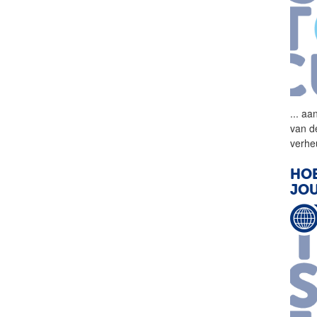
...
aan
van d
verhe
HOE
JOU