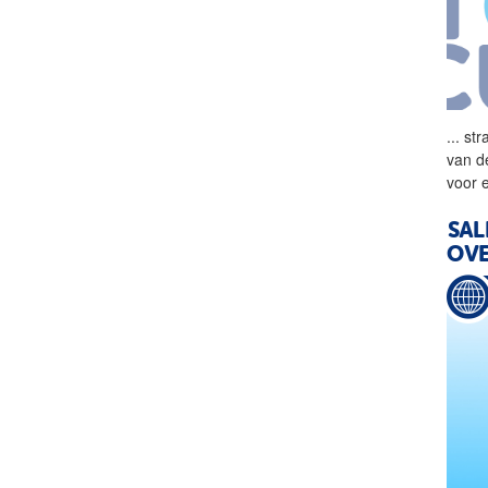
...
str
van d
voor 
SAL
OVE