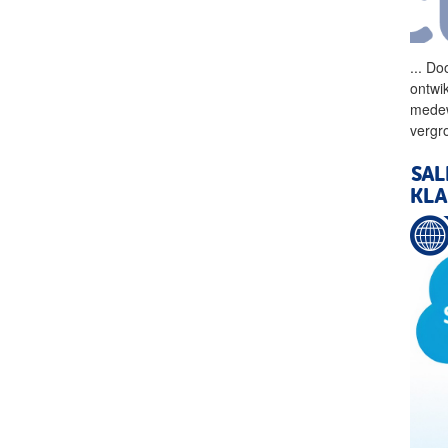
...
Doo
ontwi
medew
vergr
SAL
KLA