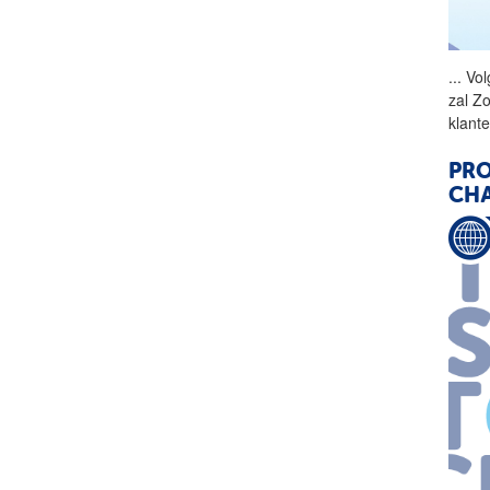
...
Vol
zal Z
klant
PRO
CH