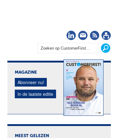
LinkedIn
Nieuwsbrief
RSS
Abonn
MAGAZINE
Abonneer nu!
In de laatste editie
MEEST GELEZEN