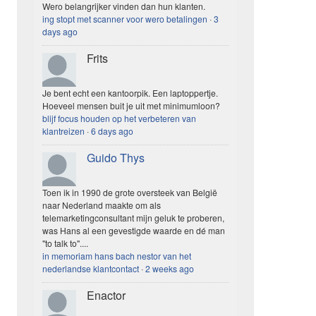
Wero belangrijker vinden dan hun klanten.
ing stopt met scanner voor wero betalingen
·
3
days ago
Frits
Je bent echt een kantoorpik. Een laptoppertje.
Hoeveel mensen buit je uit met minimumloon?
blijf focus houden op het verbeteren van
klantreizen
·
6 days ago
Guido Thys
Toen ik in 1990 de grote oversteek van België
naar Nederland maakte om als
telemarketingconsultant mijn geluk te proberen,
was Hans al een gevestigde waarde en dé man
"to talk to"....
in memoriam hans bach nestor van het
nederlandse klantcontact
·
2 weeks ago
Enactor