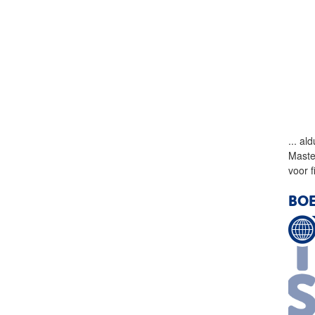
...
ald
Maste
voor f
BOE