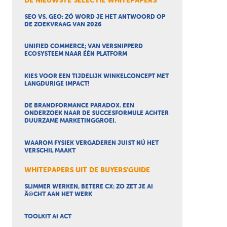
DE NIEUWSTE SELECTIE WHITEPAPERS
SEO VS. GEO: ZÓ WORD JE HET ANTWOORD OP
DE ZOEKVRAAG VAN 2026
UNIFIED COMMERCE; VAN VERSNIPPERD
ECOSYSTEEM NAAR ÉÉN PLATFORM
KIES VOOR EEN TIJDELIJK WINKELCONCEPT MET
LANGDURIGE IMPACT!
DE BRANDFORMANCE PARADOX. EEN
ONDERZOEK NAAR DE SUCCESFORMULE ACHTER
DUURZAME MARKETINGGROEI.
WAAROM FYSIEK VERGADEREN JUIST NÚ HET
VERSCHIL MAAKT
WHITEPAPERS UIT DE BUYERS'GUIDE
SLIMMER WERKEN, BETERE CX: ZO ZET JE AI
Ã©CHT AAN HET WERK
TOOLKIT AI ACT