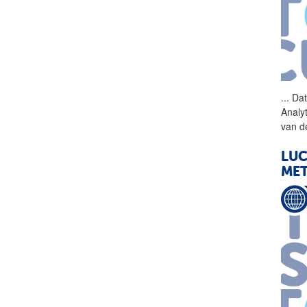
...
Dat
Analyt
van d
LUC
MET