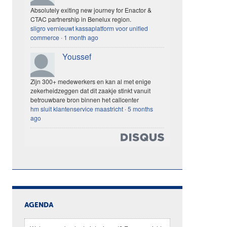
Absolutely exiting new journey for Enactor &
CTAC partnership in Benelux region.
sligro vernieuwt kassaplatform voor unified
commerce
·
1 month ago
Youssef
Zijn 300+ medewerkers en kan al met enige
zekerheidzeggen dat dit zaakje stinkt vanuit
betrouwbare bron binnen het callcenter
hm sluit klantenservice maastricht
·
5 months
ago
AGENDA