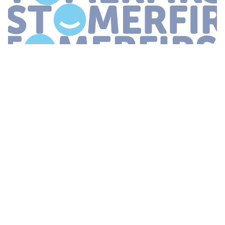
...
maar sinds de overname door
Elon
Musk
is het platform
regelmatig in opspraak geraakt Klanten die via de genoemde
kanalen een vraag proberen te stellen krijgen een automatisch
antwoord met opties hoe
...
VIJF MANIEREN OM EEN STERKE
KLANTGERICHTE CULTUUR TE CREËREN