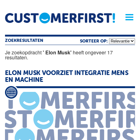
Home
Opinie
Archief
Magazine
Service
Buyers'Guide
Linked
Nieu
R
ZOEKRESULTATEN
SORTEER OP:
Je zoekopdracht
' Elon Musk'
heeft ongeveer 17
resultaten.
ELON
MUSK
VOORZIET INTEGRATIE MENS
EN MACHINE