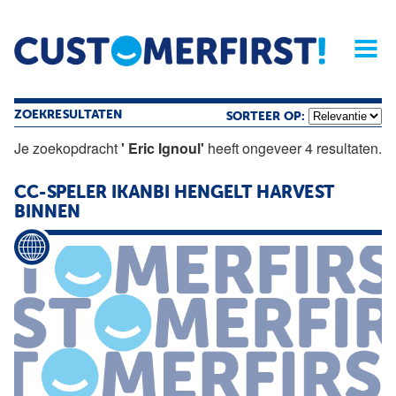
Home
Opinie
Archief
Magazine
Service
Buyers'Guide
Linked
Nieu
R
ZOEKRESULTATEN
SORTEER OP:
Je zoekopdracht
' Eric Ignoul'
heeft ongeveer 4 resultaten.
CC-SPELER IKANBI HENGELT HARVEST
BINNEN