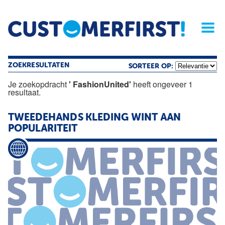
Home
Opinie
Archief
Magazine
Service
Buyers'Guide
Linked
Nieu
R
ZOEKRESULTATEN
SORTEER OP:
Je zoekopdracht
' FashionUnited'
heeft ongeveer 1
resultaat.
TWEEDEHANDS KLEDING WINT AAN
POPULARITEIT