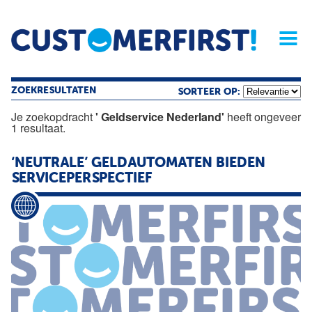
Home
Opinie
Archief
Magazine
Service
Buyers'Guide
Linked
Nieu
R
ZOEKRESULTATEN
SORTEER OP:
Je zoekopdracht
' Geldservice Nederland'
heeft ongeveer
1 resultaat.
‘NEUTRALE’ GELDAUTOMATEN BIEDEN
SERVICEPERSPECTIEF