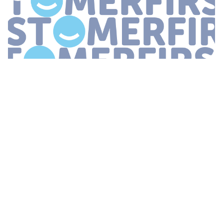
...
werkzaam zullen zijn Volgens
Gert
Jan
Morsink
ceo van
Webhelp Nederland heeft een internationale opdrachtgever
toegezegd gebruik te maken van de vestiging en liggen meer
opdrachten in het verschiet
...
'BIG DATA ZIJN ESSENTIEEL VOOR
KLANTCONTACTMARKT'