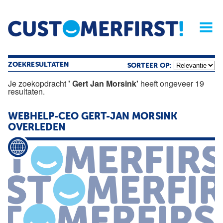
Home
Opinie
Archief
Magazine
Service
Buyers'Guide
Linked
Nieu
R
ZOEKRESULTATEN
SORTEER OP:
Je zoekopdracht
' Gert Jan Morsink'
heeft ongeveer 19
resultaten.
WEBHELP-CEO GERT-JAN
MORSINK
OVERLEDEN