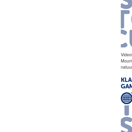
Video
Mount
natuur
KLA
GAM