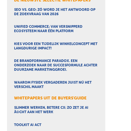
DE NIEUWSTE SELECTIE WHITEPAPERS
SEO VS. GEO: ZÓ WORD JE HET ANTWOORD OP
DE ZOEKVRAAG VAN 2026
UNIFIED COMMERCE; VAN VERSNIPPERD
ECOSYSTEEM NAAR ÉÉN PLATFORM
KIES VOOR EEN TIJDELIJK WINKELCONCEPT MET
LANGDURIGE IMPACT!
DE BRANDFORMANCE PARADOX. EEN
ONDERZOEK NAAR DE SUCCESFORMULE ACHTER
DUURZAME MARKETINGGROEI.
WAAROM FYSIEK VERGADEREN JUIST NÚ HET
VERSCHIL MAAKT
WHITEPAPERS UIT DE BUYERS'GUIDE
SLIMMER WERKEN, BETERE CX: ZO ZET JE AI
Ã©CHT AAN HET WERK
TOOLKIT AI ACT