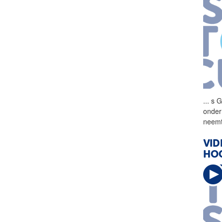
...
s G
onder
neemt
VID
HO