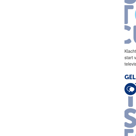
Klach
start
telev
GEL