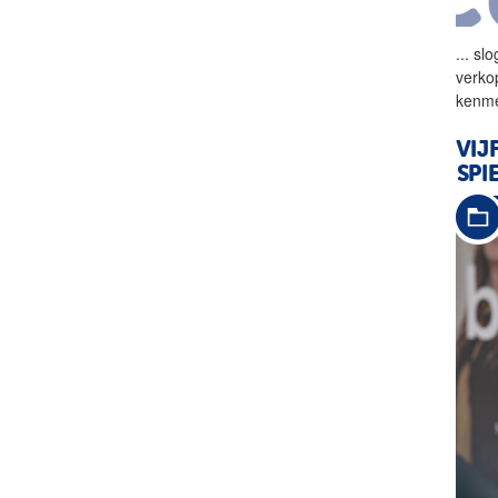
...
slo
verko
kenme
VIJ
SPI