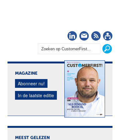
LinkedIn
Nieuwsbrief
RSS
Abonn
MAGAZINE
Abonneer nu!
In de laatste editie
MEEST GELEZEN