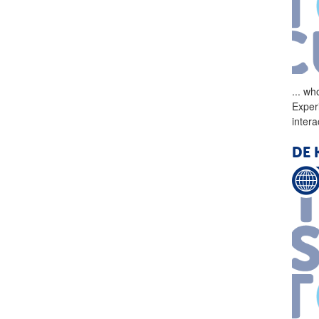
...
who
Exper
inter
DE 