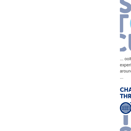
...
ooi
exper
aroun
...
CHA
THR