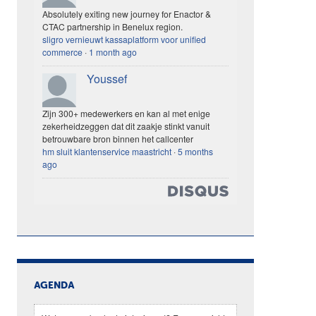
Absolutely exiting new journey for Enactor &
CTAC partnership in Benelux region.
sligro vernieuwt kassaplatform voor unified
commerce
·
1 month ago
Youssef
Zijn 300+ medewerkers en kan al met enige
zekerheidzeggen dat dit zaakje stinkt vanuit
betrouwbare bron binnen het callcenter
hm sluit klantenservice maastricht
·
5 months
ago
AGENDA