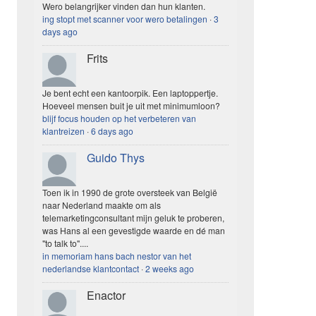
Wero belangrijker vinden dan hun klanten.
ing stopt met scanner voor wero betalingen
·
3
days ago
Frits
Je bent echt een kantoorpik. Een laptoppertje.
Hoeveel mensen buit je uit met minimumloon?
blijf focus houden op het verbeteren van
klantreizen
·
6 days ago
Guido Thys
Toen ik in 1990 de grote oversteek van België
naar Nederland maakte om als
telemarketingconsultant mijn geluk te proberen,
was Hans al een gevestigde waarde en dé man
"to talk to"....
in memoriam hans bach nestor van het
nederlandse klantcontact
·
2 weeks ago
Enactor