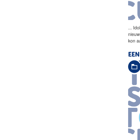
...
Ido
nieuw
kon aa
EEN