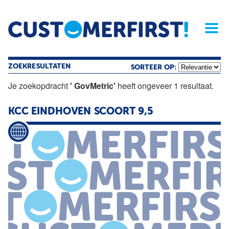
Home
Opinie
Archief
Magazine
Service
Buyers'Guide
Linked
Nieu
R
ZOEKRESULTATEN
SORTEER OP:
Je zoekopdracht
' GovMetric'
heeft ongeveer 1 resultaat.
KCC EINDHOVEN SCOORT 9,5