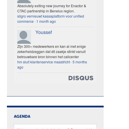
Absolutely exiting new journey for Enactor &
CTAC partnership in Benelux region.
sligro vernieuwt kassaplatform voor unified
commerce
·
1 month ago
Youssef
Zijn 300+ medewerkers en kan al met enige
zekerheidzeggen dat dit zaakje stinkt vanuit
betrouwbare bron binnen het callcenter
hm sluit klantenservice maastricht
·
5 months
ago
AGENDA