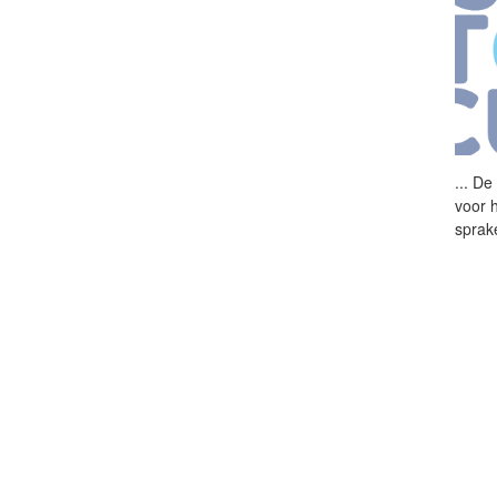
...
De 
voor h
sprak