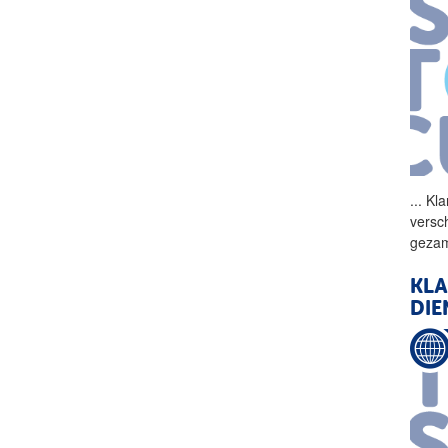
...
Klan
versc
gezam
KLA
DIE