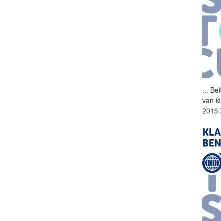
...
Bel
van k
2015 
KLA
BE