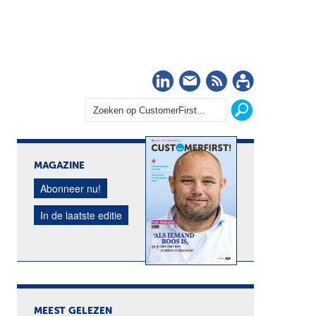
LinkedIn
Nieuwsbrief
RSS
Abonn
MAGAZINE
Abonneer nu!
In de laatste editie
MEEST GELEZEN