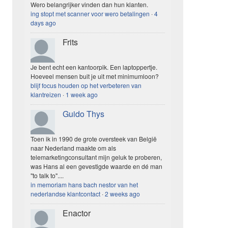
Wero belangrijker vinden dan hun klanten.
ing stopt met scanner voor wero betalingen
·
4
days ago
Frits
Je bent echt een kantoorpik. Een laptoppertje.
Hoeveel mensen buit je uit met minimumloon?
blijf focus houden op het verbeteren van
klantreizen
·
1 week ago
Guido Thys
Toen ik in 1990 de grote oversteek van België
naar Nederland maakte om als
telemarketingconsultant mijn geluk te proberen,
was Hans al een gevestigde waarde en dé man
"to talk to"....
in memoriam hans bach nestor van het
nederlandse klantcontact
·
2 weeks ago
Enactor