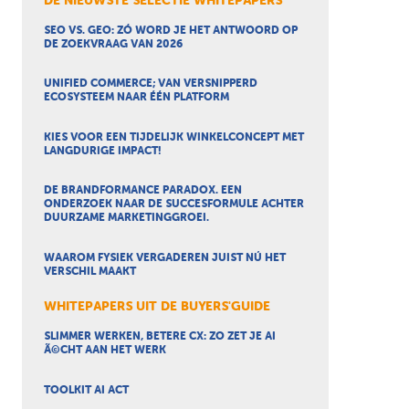
DE NIEUWSTE SELECTIE WHITEPAPERS
SEO VS. GEO: ZÓ WORD JE HET ANTWOORD OP
DE ZOEKVRAAG VAN 2026
UNIFIED COMMERCE; VAN VERSNIPPERD
ECOSYSTEEM NAAR ÉÉN PLATFORM
KIES VOOR EEN TIJDELIJK WINKELCONCEPT MET
LANGDURIGE IMPACT!
DE BRANDFORMANCE PARADOX. EEN
ONDERZOEK NAAR DE SUCCESFORMULE ACHTER
DUURZAME MARKETINGGROEI.
WAAROM FYSIEK VERGADEREN JUIST NÚ HET
VERSCHIL MAAKT
WHITEPAPERS UIT DE BUYERS'GUIDE
SLIMMER WERKEN, BETERE CX: ZO ZET JE AI
Ã©CHT AAN HET WERK
TOOLKIT AI ACT