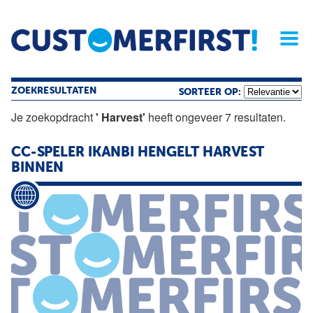
Home
Opinie
Archief
Magazine
Service
Buyers'Guide
Linked
Nieu
R
ZOEKRESULTATEN
SORTEER OP:
Je zoekopdracht
' Harvest'
heeft ongeveer 7 resultaten.
CC-SPELER IKANBI HENGELT
HARVEST
BINNEN