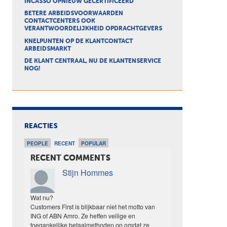
INCASSO OPNIEUW GECERTIFICEERD
BETERE ARBEIDSVOORWAARDEN
CONTACTCENTERS OOK
VERANTWOORDELIJKHEID OPDRACHTGEVERS
KNELPUNTEN OP DE KLANTCONTACT
ARBEIDSMARKT
DE KLANT CENTRAAL, NU DE KLANTENSERVICE
NOG!
REACTIES
PEOPLE
RECENT
POPULAR
RECENT COMMENTS
Stijn Hommes
Wat nu?
Customers First is blijkbaar niet het motto van
ING of ABN Amro. Ze heffen veilige en
toegankelijke betaalmethoden op omdat ze