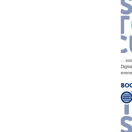
...
voi
Digit
evene
BOO