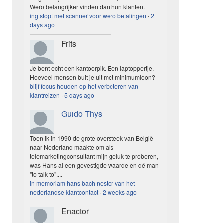
Wero belangrijker vinden dan hun klanten.
ing stopt met scanner voor wero betalingen
·
2
days ago
Frits
Je bent echt een kantoorpik. Een laptoppertje.
Hoeveel mensen buit je uit met minimumloon?
blijf focus houden op het verbeteren van
klantreizen
·
5 days ago
Guido Thys
Toen ik in 1990 de grote oversteek van België
naar Nederland maakte om als
telemarketingconsultant mijn geluk te proberen,
was Hans al een gevestigde waarde en dé man
"to talk to"....
in memoriam hans bach nestor van het
nederlandse klantcontact
·
2 weeks ago
Enactor