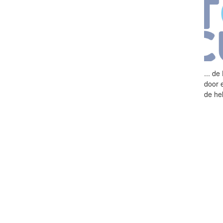
...
de 
door 
de he