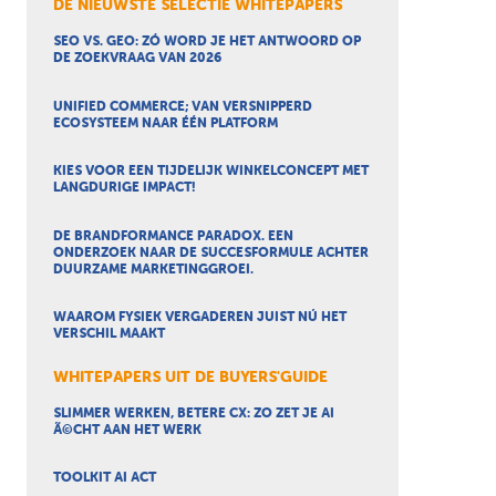
DE NIEUWSTE SELECTIE WHITEPAPERS
SEO VS. GEO: ZÓ WORD JE HET ANTWOORD OP
DE ZOEKVRAAG VAN 2026
UNIFIED COMMERCE; VAN VERSNIPPERD
ECOSYSTEEM NAAR ÉÉN PLATFORM
KIES VOOR EEN TIJDELIJK WINKELCONCEPT MET
LANGDURIGE IMPACT!
DE BRANDFORMANCE PARADOX. EEN
ONDERZOEK NAAR DE SUCCESFORMULE ACHTER
DUURZAME MARKETINGGROEI.
WAAROM FYSIEK VERGADEREN JUIST NÚ HET
VERSCHIL MAAKT
WHITEPAPERS UIT DE BUYERS'GUIDE
SLIMMER WERKEN, BETERE CX: ZO ZET JE AI
Ã©CHT AAN HET WERK
TOOLKIT AI ACT