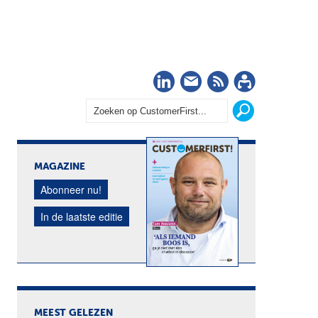
LinkedIn
Nieuwsbrief
RSS
Abonn
MAGAZINE
Abonneer nu!
In de laatste editie
MEEST GELEZEN