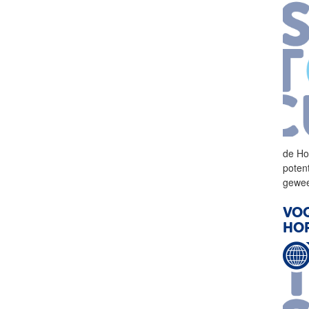
de
Ho
poten
gewee
VOQ
HO