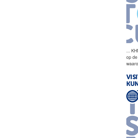
...
KHN
op de
waaro
VIS
KUN