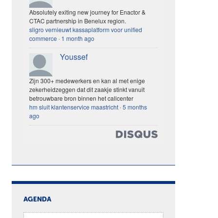
Absolutely exiting new journey for Enactor &
CTAC partnership in Benelux region.
sligro vernieuwt kassaplatform voor unified
commerce
·
1 month ago
Youssef
Zijn 300+ medewerkers en kan al met enige
zekerheidzeggen dat dit zaakje stinkt vanuit
betrouwbare bron binnen het callcenter
hm sluit klantenservice maastricht
·
5 months
ago
AGENDA