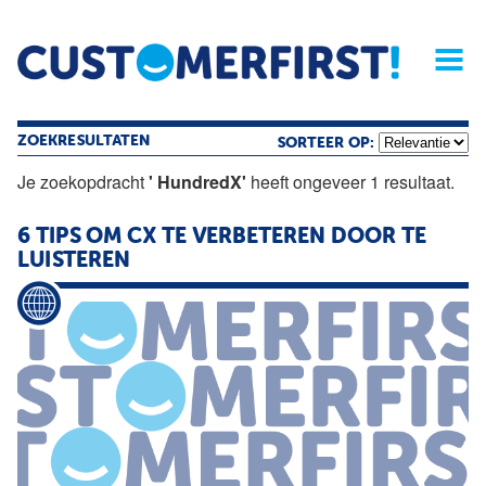
Home
Opinie
Archief
Magazine
Service
Buyers'Guide
Linked
Nieu
R
ZOEKRESULTATEN
SORTEER OP:
Je zoekopdracht
' HundredX'
heeft ongeveer 1 resultaat.
6 TIPS OM CX TE VERBETEREN DOOR TE
LUISTEREN