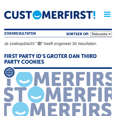
Home
Opinie
Archief
Magazine
Service
Buyers'Guide
Linked
Nieu
R
ZOEKRESULTATEN
SORTEER OP:
Je zoekopdracht
' ID'
heeft ongeveer 30 resultaten.
FIRST PARTY ID'S GROTER DAN THIRD
PARTY COOKIES