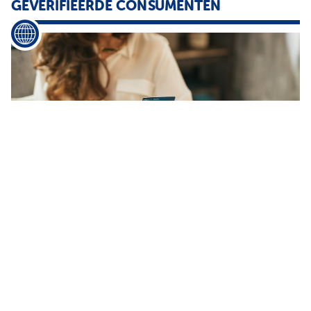
GEVERIFIEERDE CONSUMENTEN
...
van consumenten die hun identiteit niet konden verifiëren Dit
betreft minder dan 5 van alle betalingspogingen in deze periode
De aanscherping van de controles is onderdeel van maatregelen
die in
...
NIEUWE KLANTERVARING IN FASHION
RETAIL