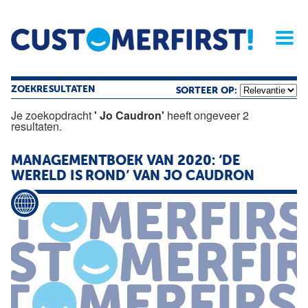
Home
Opinie
Archief
Magazine
Service
Buyers'Guide
Linked
Nieu
R
ZOEKRESULTATEN
SORTEER OP:
Je zoekopdracht
' Jo Caudron'
heeft ongeveer 2
resultaten.
MANAGEMENTBOEK VAN 2020: ‘DE
WERELD IS ROND’ VAN
JO
CAUDRON