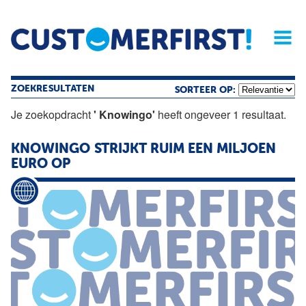
Home
Opinie
Archief
Magazine
Service
Buyers'Guide
Linked
Nieu
R
ZOEKRESULTATEN
SORTEER OP:
Je zoekopdracht
' Knowingo'
heeft ongeveer 1 resultaat.
KNOWINGO
STRIJKT RUIM EEN MILJOEN
EURO OP