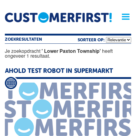
Home
Opinie
Archief
Magazine
Service
Buyers'Guide
Linked
Nieu
R
ZOEKRESULTATEN
SORTEER OP:
Je zoekopdracht
' Lower Paxton Township'
heeft
ongeveer 1 resultaat.
AHOLD TEST ROBOT IN SUPERMARKT