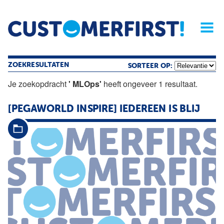
Home
Opinie
Archief
Magazine
Service
Buyers'Guide
Linked
Nieu
R
ZOEKRESULTATEN
SORTEER OP:
Je zoekopdracht
' MLOps'
heeft ongeveer 1 resultaat.
[PEGAWORLD INSPIRE] IEDEREEN IS BLIJ