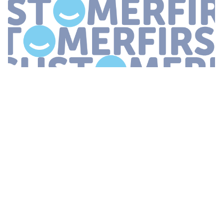
...
van CustomerFirst geeft
Marc
drie exemplaren van zijn boek
Red de Salestijger weg Interesse Laat het ons weten middels een
kort bericht naar redactie customerfirst nl Twitter 0
...
STEDENTRIPS.NL VERBETERT
KLANTCONTACT MET MITEL-OPLOSSINGEN