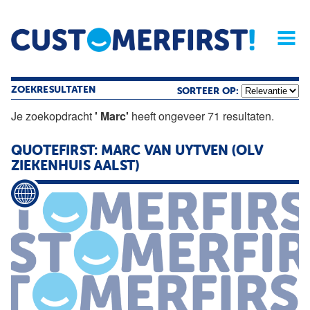
Home
Opinie
Archief
Magazine
Service
Buyers'Guide
Linked
Nieu
R
ZOEKRESULTATEN
SORTEER OP:
Je zoekopdracht
' Marc'
heeft ongeveer 71 resultaten.
QUOTEFIRST:
MARC
VAN UYTVEN (OLV
ZIEKENHUIS AALST)