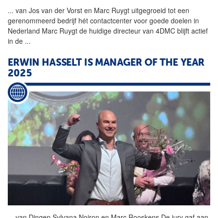
...
van Jos van der Vorst en
Marc
Ruygt uitgegroeid tot een
gerenommeerd bedrijf hét contactcenter voor goede doelen in
Nederland
Marc
Ruygt de huidige directeur van 4DMC blijft actief
in de
...
ERWIN HASSELT IS MANAGER OF THE YEAR
2025
...
van Dingen Sylvana Noiron en
Marc
Rooskens De jury gaf aan