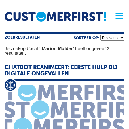
Home
Opinie
Archief
Magazine
Service
Buyers'Guide
Linked
Nieu
R
ZOEKRESULTATEN
SORTEER OP:
Je zoekopdracht
' Marion Mulder'
heeft ongeveer 2
resultaten.
CHATBOT REANIMEERT: EERSTE HULP BIJ
DIGITALE ONGEVALLEN