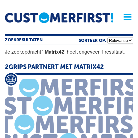
Home
Opinie
Archief
Magazine
Service
Buyers'Guide
Linked
Nieu
R
ZOEKRESULTATEN
SORTEER OP:
Je zoekopdracht
' Matrix42'
heeft ongeveer 1 resultaat.
2GRIPS PARTNERT MET
MATRIX42