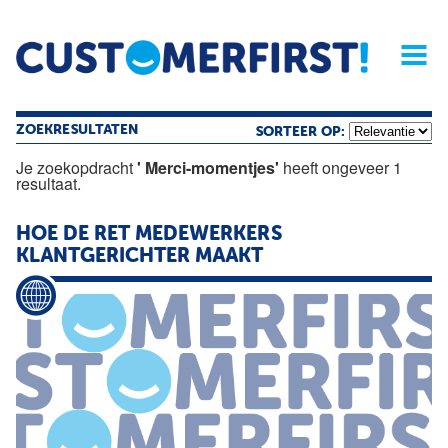
Home
Opinie
Archief
Magazine
Service
Buyers'Guide
Linked
Nieu
R
ZOEKRESULTATEN
SORTEER OP:
Je zoekopdracht
' Merci-momentjes'
heeft ongeveer 1
resultaat.
HOE DE RET MEDEWERKERS
KLANTGERICHTER MAAKT