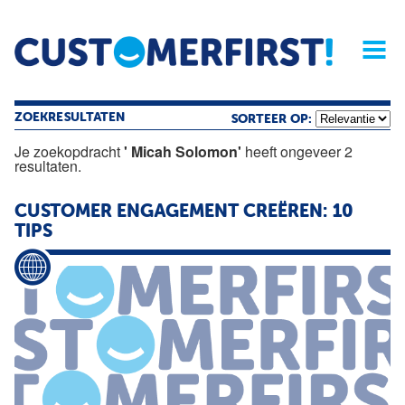
Home
Opinie
Archief
Magazine
Service
Buyers'Guide
Linked
Nieu
R
ZOEKRESULTATEN
SORTEER OP:
Je zoekopdracht
' Micah Solomon'
heeft ongeveer 2
resultaten.
CUSTOMER ENGAGEMENT CREËREN: 10
TIPS