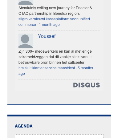
Absolutely exiting new journey for Enactor &
CTAC partnership in Benelux region.
sligro vernieuwt kassaplatform voor unified
commerce
·
1 month ago
Youssef
Zijn 300+ medewerkers en kan al met enige
zekerheidzeggen dat dit zaakje stinkt vanuit
betrouwbare bron binnen het callcenter
hm sluit klantenservice maastricht
·
5 months
ago
AGENDA