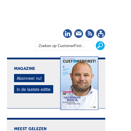
LinkedIn
Nieuwsbrief
RSS
Abonn
MAGAZINE
Abonneer nu!
In de laatste editie
MEEST GELEZEN