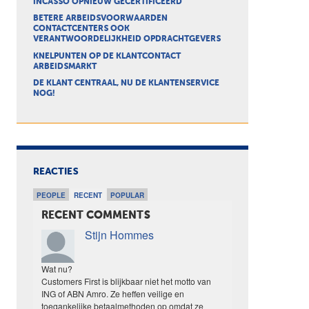
INCASSO OPNIEUW GECERTIFICEERD
BETERE ARBEIDSVOORWAARDEN
CONTACTCENTERS OOK
VERANTWOORDELIJKHEID OPDRACHTGEVERS
KNELPUNTEN OP DE KLANTCONTACT
ARBEIDSMARKT
DE KLANT CENTRAAL, NU DE KLANTENSERVICE
NOG!
REACTIES
PEOPLE
RECENT
POPULAR
RECENT COMMENTS
Stijn Hommes
Wat nu?
Customers First is blijkbaar niet het motto van
ING of ABN Amro. Ze heffen veilige en
toegankelijke betaalmethoden op omdat ze