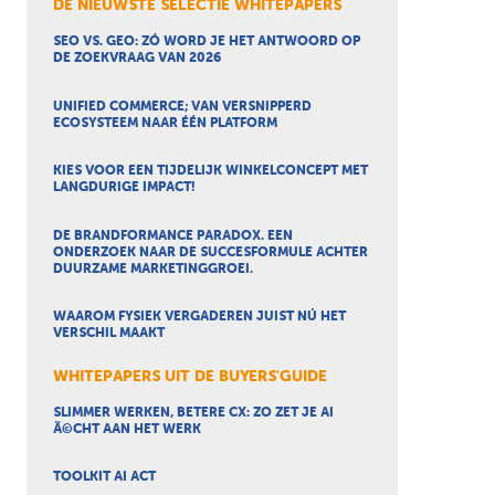
DE NIEUWSTE SELECTIE WHITEPAPERS
SEO VS. GEO: ZÓ WORD JE HET ANTWOORD OP
DE ZOEKVRAAG VAN 2026
UNIFIED COMMERCE; VAN VERSNIPPERD
ECOSYSTEEM NAAR ÉÉN PLATFORM
KIES VOOR EEN TIJDELIJK WINKELCONCEPT MET
LANGDURIGE IMPACT!
DE BRANDFORMANCE PARADOX. EEN
ONDERZOEK NAAR DE SUCCESFORMULE ACHTER
DUURZAME MARKETINGGROEI.
WAAROM FYSIEK VERGADEREN JUIST NÚ HET
VERSCHIL MAAKT
WHITEPAPERS UIT DE BUYERS'GUIDE
SLIMMER WERKEN, BETERE CX: ZO ZET JE AI
Ã©CHT AAN HET WERK
TOOLKIT AI ACT