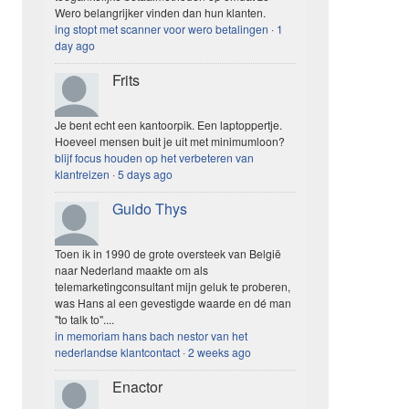
Wero belangrijker vinden dan hun klanten.
ing stopt met scanner voor wero betalingen
·
1
day ago
Frits
Je bent echt een kantoorpik. Een laptoppertje.
Hoeveel mensen buit je uit met minimumloon?
blijf focus houden op het verbeteren van
klantreizen
·
5 days ago
Guido Thys
Toen ik in 1990 de grote oversteek van België
naar Nederland maakte om als
telemarketingconsultant mijn geluk te proberen,
was Hans al een gevestigde waarde en dé man
"to talk to"....
in memoriam hans bach nestor van het
nederlandse klantcontact
·
2 weeks ago
Enactor