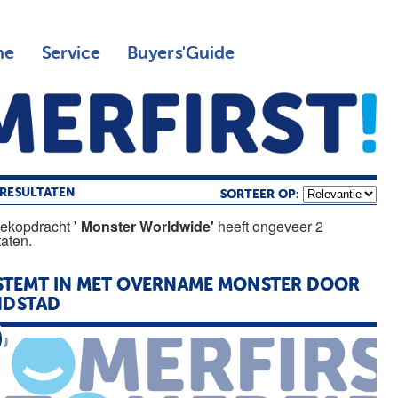
ne
Service
Buyers'Guide
RESULTATEN
SORTEER OP:
oekopdracht
' Monster Worldwide'
heeft ongeveer 2
taten.
STEMT IN MET OVERNAME
MONSTER
DOOR
NDSTAD