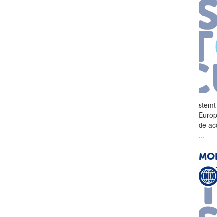
stemt
Europ
de ac
...
MO