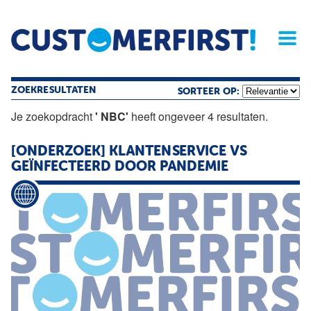
Home
Opinie
Archief
Magazine
Service
Buyers'Guide
Linked
Nieu
R
ZOEKRESULTATEN
SORTEER OP:
Je zoekopdracht
' NBC'
heeft ongeveer 4 resultaten.
[ONDERZOEK] KLANTENSERVICE VS
GEÏNFECTEERD DOOR PANDEMIE