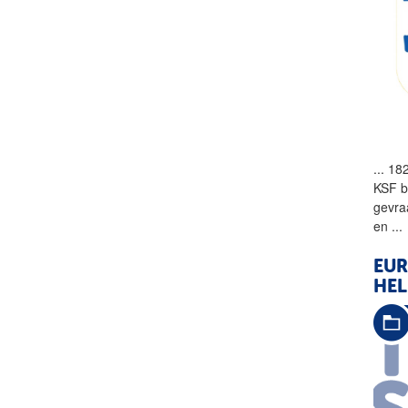
...
182
KSF b
gevra
en
...
EUR
HEL