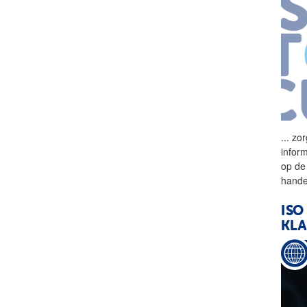
...
zor
infor
op de
hande
ISO
KL