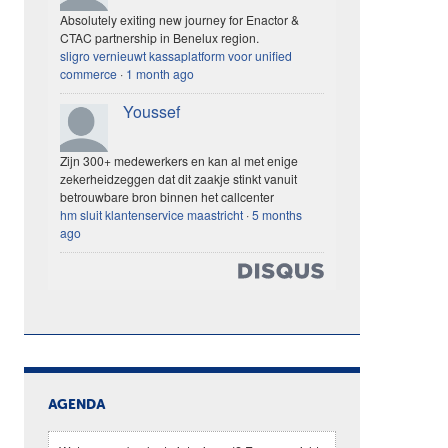
Absolutely exiting new journey for Enactor &
CTAC partnership in Benelux region.
sligro vernieuwt kassaplatform voor unified
commerce
·
1 month ago
Youssef
Zijn 300+ medewerkers en kan al met enige
zekerheidzeggen dat dit zaakje stinkt vanuit
betrouwbare bron binnen het callcenter
hm sluit klantenservice maastricht
·
5 months
ago
AGENDA