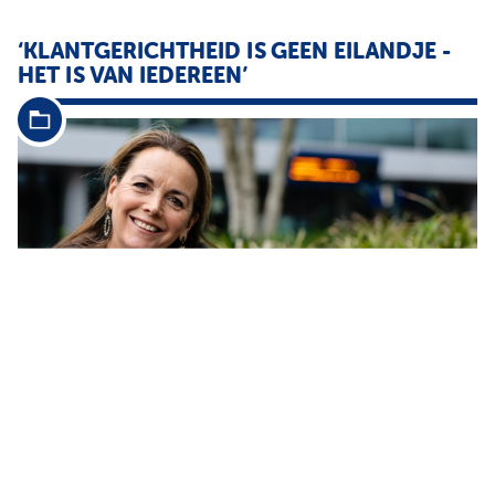
‘KLANTGERICHTHEID IS GEEN EILANDJE -
HET IS VAN IEDEREEN’
...
PostNL SOS Kinderdorpen en
Nationale
Nederlanden
Sinds
vier jaar zet ze zich met hart en ziel in voor de reiziger bij HTM
het openbaarvervoerbedrijf van de Haagse regio Hier bouwde ze
van de grond
...