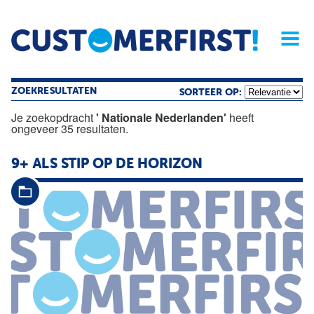
Home
Opinie
Archief
Magazine
Service
Buyers'Guide
Linked
Nieu
R
ZOEKRESULTATEN
SORTEER OP:
Je zoekopdracht
' Nationale Nederlanden'
heeft
ongeveer 35 resultaten.
9+ ALS STIP OP DE HORIZON