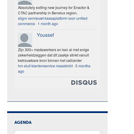
Absolutely exiting new journey for Enactor &
CTAC partnership in Benelux region.
sligro vernieuwt kassaplatform voor unified
commerce
·
1 month ago
Youssef
Zijn 300+ medewerkers en kan al met enige
zekerheidzeggen dat dit zaakje stinkt vanuit
betrouwbare bron binnen het callcenter
hm sluit klantenservice maastricht
·
5 months
ago
AGENDA