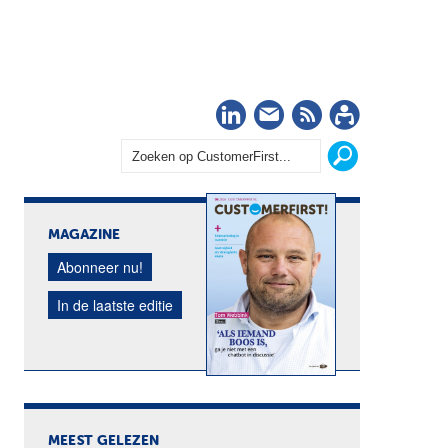
LinkedIn
Nieuwsbrief
RSS
Abonn
MAGAZINE
Abonneer nu!
In de laatste editie
MEEST GELEZEN