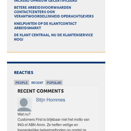
INCASSO OPNIEUW GECERTIFICEERD
BETERE ARBEIDSVOORWAARDEN
CONTACTCENTERS OOK
VERANTWOORDELIJKHEID OPDRACHTGEVERS
KNELPUNTEN OP DE KLANTCONTACT
ARBEIDSMARKT
DE KLANT CENTRAAL, NU DE KLANTENSERVICE
NOG!
REACTIES
PEOPLE
RECENT
POPULAR
RECENT COMMENTS
Stijn Hommes
Wat nu?
Customers First is blijkbaar niet het motto van
ING of ABN Amro. Ze heffen veilige en
toegankelijke betaalmethoden op omdat ze