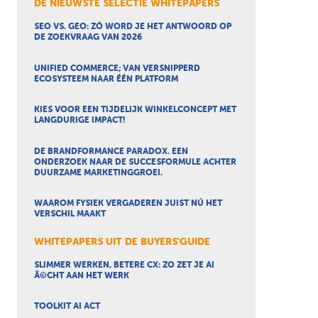
DE NIEUWSTE SELECTIE WHITEPAPERS
SEO VS. GEO: ZÓ WORD JE HET ANTWOORD OP
DE ZOEKVRAAG VAN 2026
UNIFIED COMMERCE; VAN VERSNIPPERD
ECOSYSTEEM NAAR ÉÉN PLATFORM
KIES VOOR EEN TIJDELIJK WINKELCONCEPT MET
LANGDURIGE IMPACT!
DE BRANDFORMANCE PARADOX. EEN
ONDERZOEK NAAR DE SUCCESFORMULE ACHTER
DUURZAME MARKETINGGROEI.
WAAROM FYSIEK VERGADEREN JUIST NÚ HET
VERSCHIL MAAKT
WHITEPAPERS UIT DE BUYERS'GUIDE
SLIMMER WERKEN, BETERE CX: ZO ZET JE AI
Ã©CHT AAN HET WERK
TOOLKIT AI ACT