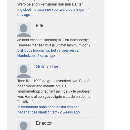
Wero belangrijker vinden dan hun klanten.
ing stopt met scanner voor wero betalingen
·
1
day ago
Frits
Je bent echt een kantoorpik. Een laptoppertje.
Hoeveel mensen buit je uit met minimumloon?
blijf focus houden op het verbeteren van
klantreizen
·
5 days ago
Guido Thys
Toen ik in 1990 de grote oversteek van België
naar Nederland maakte om als
telemarketingconsultant mijn geluk te proberen,
was Hans al een gevestigde waarde en dé man
"to talk to"....
in memoriam hans bach nestor van het
nederlandse klantcontact
·
2 weeks ago
Enactor