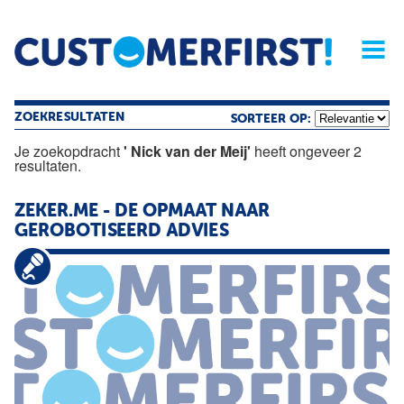
Home
Opinie
Archief
Magazine
Service
Buyers'Guide
Linked
Nieu
R
ZOEKRESULTATEN
SORTEER OP:
Je zoekopdracht
' Nick van der Meij'
heeft ongeveer 2
resultaten.
ZEKER.ME - DE OPMAAT NAAR
GEROBOTISEERD ADVIES