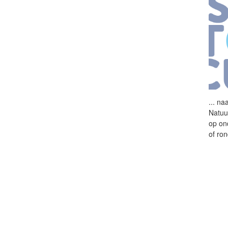
...
naa
Natuu
op on
of ro