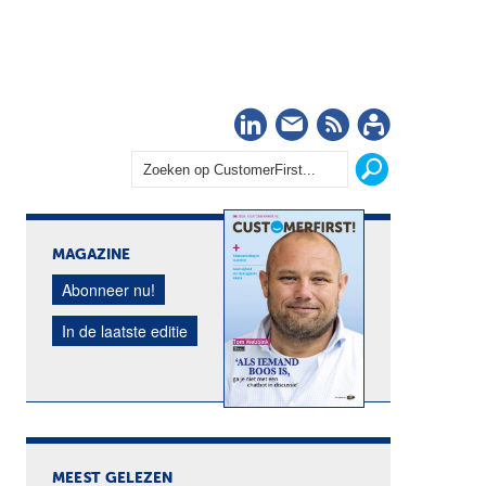
LinkedIn
Nieuwsbrief
RSS
Abonn
MAGAZINE
Abonneer nu!
In de laatste editie
MEEST GELEZEN