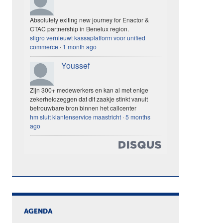
Absolutely exiting new journey for Enactor &
CTAC partnership in Benelux region.
sligro vernieuwt kassaplatform voor unified
commerce
·
1 month ago
Youssef
Zijn 300+ medewerkers en kan al met enige
zekerheidzeggen dat dit zaakje stinkt vanuit
betrouwbare bron binnen het callcenter
hm sluit klantenservice maastricht
·
5 months
ago
AGENDA