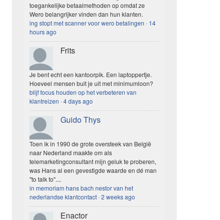
toegankelijke betaalmethoden op omdat ze
Wero belangrijker vinden dan hun klanten.
ing stopt met scanner voor wero betalingen
·
14
hours ago
Frits
Je bent echt een kantoorpik. Een laptoppertje.
Hoeveel mensen buit je uit met minimumloon?
blijf focus houden op het verbeteren van
klantreizen
·
4 days ago
Guido Thys
Toen ik in 1990 de grote oversteek van België
naar Nederland maakte om als
telemarketingconsultant mijn geluk te proberen,
was Hans al een gevestigde waarde en dé man
"to talk to"....
in memoriam hans bach nestor van het
nederlandse klantcontact
·
2 weeks ago
Enactor