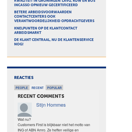
KWALITEIT IN GRONINGEN: LAVG, RDW EN BOS
INCASSO OPNIEUW GECERTIFICEERD
BETERE ARBEIDSVOORWAARDEN
CONTACTCENTERS OOK
VERANTWOORDELIJKHEID OPDRACHTGEVERS
KNELPUNTEN OP DE KLANTCONTACT
ARBEIDSMARKT
DE KLANT CENTRAAL, NU DE KLANTENSERVICE
NOG!
REACTIES
PEOPLE
RECENT
POPULAR
RECENT COMMENTS
Stijn Hommes
Wat nu?
Customers First is blijkbaar niet het motto van
ING of ABN Amro. Ze heffen veilige en