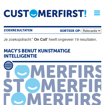
Home
Opinie
Archief
Magazine
Service
Buyers'Guide
Linked
Nieu
R
ZOEKRESULTATEN
SORTEER OP:
Je zoekopdracht
' On Call'
heeft ongeveer 19 resultaten.
MACY'S BENUT KUNSTMATIGE
INTELLIGENTIE