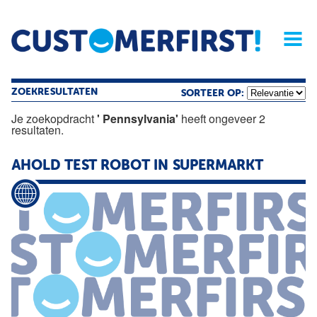
Home
Opinie
Archief
Magazine
Service
Buyers'Guide
Linked
Nieu
R
ZOEKRESULTATEN
SORTEER OP:
Je zoekopdracht
' Pennsylvania'
heeft ongeveer 2
resultaten.
AHOLD TEST ROBOT IN SUPERMARKT