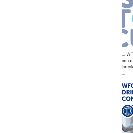
...
WFC
een n
jaren
...
WFC
DRI
CO