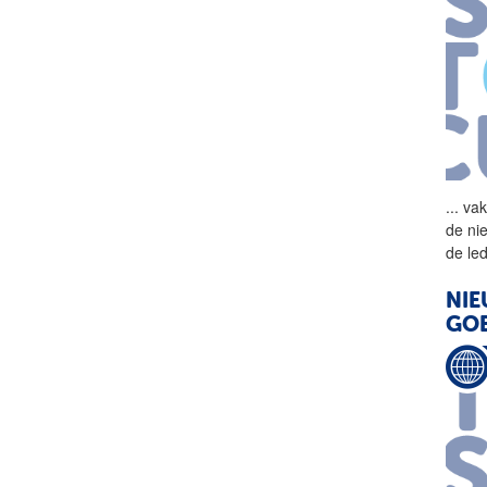
...
vak
de ni
de le
NIE
GO