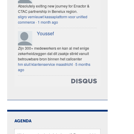
Absolutely exiting new journey for Enactor &
CTAC partnership in Benelux region.
sligro vernieuwt kassaplatform voor unified
commerce
·
1 month ago
Youssef
Zijn 300+ medewerkers en kan al met enige
zekerheidzeggen dat dit zaakje stinkt vanuit
betrouwbare bron binnen het callcenter
hm sluit klantenservice maastricht
·
5 months
ago
AGENDA