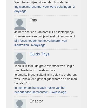
Wero belangrijker vinden dan hun klanten.
ing stopt met scanner voor wero betalingen
·
2
days ago
Frits
Je bent echt een kantoorpik. Een laptoppertje.
Hoeveel mensen buit je uit met minimumloon?
blijf focus houden op het verbeteren van
klantreizen
·
6 days ago
Guido Thys
Toen ik in 1990 de grote oversteek van België
naar Nederland maakte om als
telemarketingconsultant mijn geluk te proberen,
was Hans al een gevestigde waarde en dé man
"to talk to"....
in memoriam hans bach nestor van het
nederlandse klantcontact
·
2 weeks ago
Enactor