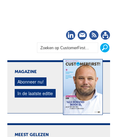
LinkedIn
Nieuwsbrief
RSS
Abonn
MAGAZINE
Abonneer nu!
In de laatste editie
MEEST GELEZEN