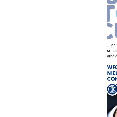
...
en 
er na
arbei
WFC
NIE
CO