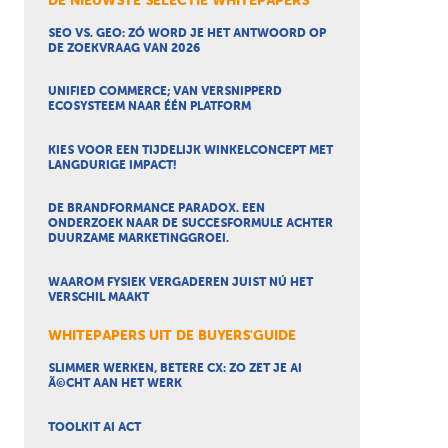
DE NIEUWSTE SELECTIE WHITEPAPERS
SEO VS. GEO: ZÓ WORD JE HET ANTWOORD OP
DE ZOEKVRAAG VAN 2026
UNIFIED COMMERCE; VAN VERSNIPPERD
ECOSYSTEEM NAAR ÉÉN PLATFORM
KIES VOOR EEN TIJDELIJK WINKELCONCEPT MET
LANGDURIGE IMPACT!
DE BRANDFORMANCE PARADOX. EEN
ONDERZOEK NAAR DE SUCCESFORMULE ACHTER
DUURZAME MARKETINGGROEI.
WAAROM FYSIEK VERGADEREN JUIST NÚ HET
VERSCHIL MAAKT
WHITEPAPERS UIT DE BUYERS'GUIDE
SLIMMER WERKEN, BETERE CX: ZO ZET JE AI
Ã©CHT AAN HET WERK
TOOLKIT AI ACT