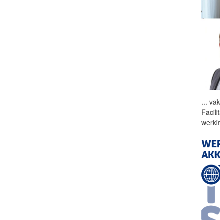
...
vak
Facili
werki
WER
AK