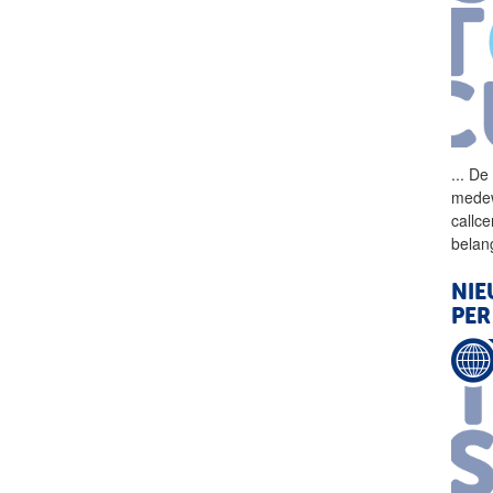
...
De 
medew
callc
belan
NIE
PER