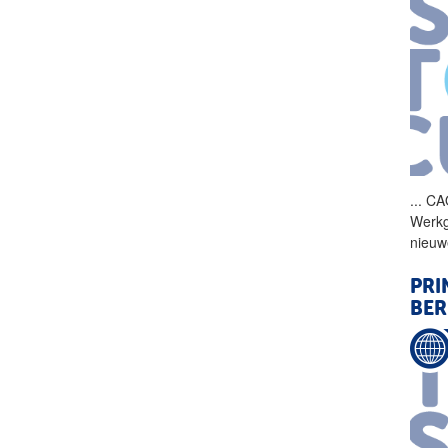
...
CAO
Werkg
nieuw
PRI
BER