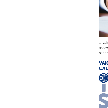
...
vak
nieuwe
onder
VAK
CA