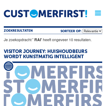
Home
Opinie
Archief
Magazine
Service
Buyers'Guide
Linked
Nieu
R
ZOEKRESULTATEN
SORTEER OP:
Je zoekopdracht
' RAI'
heeft ongeveer 10 resultaten.
VISITOR JOURNEY: HUISHOUDBEURS
WORDT KUNSTMATIG INTELLIGENT