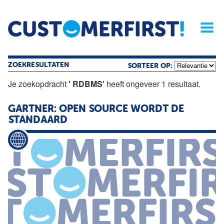
Home
Opinie
Archief
Magazine
Service
Buyers'Guide
Linked
Nieu
R
ZOEKRESULTATEN
SORTEER OP:
Je zoekopdracht
' RDBMS'
heeft ongeveer 1 resultaat.
GARTNER: OPEN SOURCE WORDT DE
STANDAARD